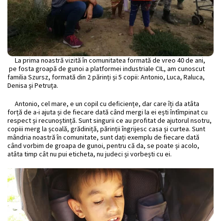
La
prima
noastră
vizită
în
comunitatea
formată
de vreo 40 de ani,
pe
fosta
groapă
de gunoi a platformei industriale CIL, am cunoscut
familia
Szursz,
formată
din
2
părinți
și
5 copii: Antonio, Luca, Raluca,
Denisa
și
Petruța
.
Antonio, cel
mare
, e un copil cu
deficiențe
, dar
care
îți
da
atâta
forță
de a-i
ajuta
și
de fiecare
dată
când
mergi
la
ei
ești
întîmpinat
cu
respect
și
recunoștință
.
Sunt
singurii ce au profitat de ajutorul nsotru,
copiii merg la
școală
,
grădiniță
,
părinții
îngrijesc
casa
și
curtea
. Sunt
mândria
noastră
în
comunitate,
sunt
dați
exemplu de fiecare
dată
când
vorbim de
groapa
de gunoi, pentru
că
da,
se
poate
și
acolo,
atâta
timp
cât
nu pui
eticheta
, nu judeci
și
vorbești
cu ei.